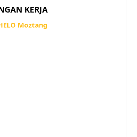
GAN KERJA
sHELO Moztang