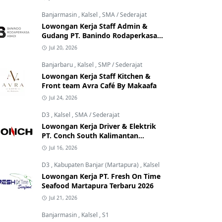
Banjarmasin
,
Kalsel
,
SMA / Sederajat
Lowongan Kerja Staff Admin &
Gudang PT. Banindo Rodaperkasa
Abadi
Jul 20, 2026
Banjarbaru
,
Kalsel
,
SMP / Sederajat
Lowongan Kerja Staff Kitchen &
Front team Avra Café By Makaafa
Jul 24, 2026
D3
,
Kalsel
,
SMA / Sederajat
Lowongan Kerja Driver & Elektrik
PT. Conch South Kalimantan
Cement
Jul 16, 2026
D3
,
Kabupaten Banjar (Martapura)
,
Kalsel
Lowongan Kerja PT. Fresh On Time
Seafood Martapura Terbaru 2026
Jul 21, 2026
Banjarmasin
,
Kalsel
,
S1