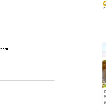
rbaru