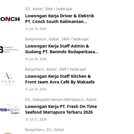
D3
,
Kalsel
,
SMA / Sederajat
Lowongan Kerja Driver & Elektrik
PT. Conch South Kalimantan
Cement
Jul 16, 2026
Banjarmasin
,
Kalsel
,
SMA / Sederajat
Lowongan Kerja Staff Admin &
Gudang PT. Banindo Rodaperkasa
Abadi
Jul 20, 2026
Banjarbaru
,
Kalsel
,
SMP / Sederajat
Lowongan Kerja Staff Kitchen &
Front team Avra Café By Makaafa
Jul 24, 2026
D3
,
Kabupaten Banjar (Martapura)
,
Kalsel
Lowongan Kerja PT. Fresh On Time
Seafood Martapura Terbaru 2026
Jul 21, 2026
Banjarbaru
,
D3
,
Kalsel