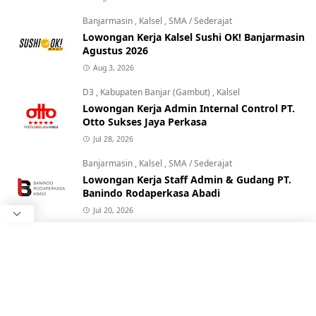
Banjarmasin
,
Kalsel
,
SMA / Sederajat
Lowongan Kerja Kalsel Sushi OK! Banjarmasin
Agustus 2026
Aug 3, 2026
D3
,
Kabupaten Banjar (Gambut)
,
Kalsel
Lowongan Kerja Admin Internal Control PT.
Otto Sukses Jaya Perkasa
Jul 28, 2026
Banjarmasin
,
Kalsel
,
SMA / Sederajat
Lowongan Kerja Staff Admin & Gudang PT.
Banindo Rodaperkasa Abadi
Jul 20, 2026
Banjarbaru
,
Kalsel
,
SMP / Sederajat
Lowongan Kerja Staff Kitchen & Front team
Avra Café By Makaafa
Jul 24, 2026
D3
,
Kalsel
,
SMA / Sederajat