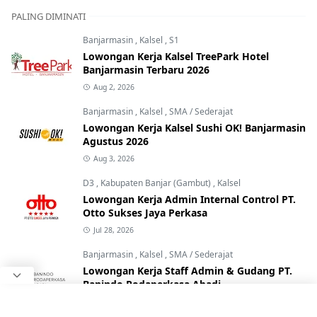
PALING DIMINATI
Banjarmasin
,
Kalsel
,
S1
Lowongan Kerja Kalsel TreePark Hotel
Banjarmasin Terbaru 2026
Aug 2, 2026
Banjarmasin
,
Kalsel
,
SMA / Sederajat
Lowongan Kerja Kalsel Sushi OK! Banjarmasin
Agustus 2026
Aug 3, 2026
D3
,
Kabupaten Banjar (Gambut)
,
Kalsel
Lowongan Kerja Admin Internal Control PT.
Otto Sukses Jaya Perkasa
Jul 28, 2026
Banjarmasin
,
Kalsel
,
SMA / Sederajat
Lowongan Kerja Staff Admin & Gudang PT.
Banindo Rodaperkasa Abadi
Jul 20, 2026