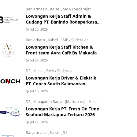
Banjarmasin
,
Kalsel
,
SMA / Sederajat
Lowongan Kerja Staff Admin &
Gudang PT. Banindo Rodaperkasa
Abadi
Jul 20, 2026
Banjarbaru
,
Kalsel
,
SMP / Sederajat
Lowongan Kerja Staff Kitchen &
Front team Avra Café By Makaafa
Jul 24, 2026
D3
,
Kalsel
,
SMA / Sederajat
Lowongan Kerja Driver & Elektrik
PT. Conch South Kalimantan
Cement
Jul 16, 2026
D3
,
Kabupaten Banjar (Martapura)
,
Kalsel
Lowongan Kerja PT. Fresh On Time
Seafood Martapura Terbaru 2026
Jul 21, 2026
Banjarmasin
,
Kalsel
,
S1